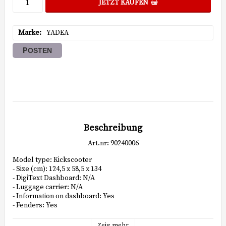
JETZT KAUFEN
Marke
YADEA
POSTEN
Beschreibung
Art.nr: 90240006
Model type: Kickscooter

- Size (cm): 124,5 x 58,5 x 134

- DigiText Dashboard: N/A

- Luggage carrier: N/A

- Information on dashboard: Yes

- Fenders: Yes

- Motor placing: Rear

- Motor producer: N/A

Zeig mehr