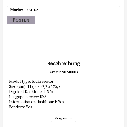
Marke
YADEA
POSTEN
Beschreibung
Art.nr: 90240003
- Model type: Kickscooter

- Size (cm): 119,2 x 52,2 x 125,7

- DigiText Dashboard: N/A

- Luggage carrier: N/A

- Information on dashboard: Yes

- Fenders: Yes

- Motor placing: Rear

- Motor producer: N/A

Zeig mehr
- No. of LED lights: N/A
