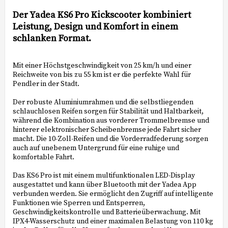
Add to list of favorites
Der Yadea KS6 Pro Kickscooter kombiniert
Leistung, Design und Komfort in einem
schlanken Format.
Mit einer Höchstgeschwindigkeit von 25 km/h und einer
Reichweite von bis zu 55 km ist er die perfekte Wahl für
Pendler in der Stadt.
Der robuste Aluminiumrahmen und die selbstliegenden
schlauchlosen Reifen sorgen für Stabilität und Haltbarkeit,
während die Kombination aus vorderer Trommelbremse und
hinterer elektronischer Scheibenbremse jede Fahrt sicher
macht. Die 10-Zoll-Reifen und die Vorderradfederung sorgen
auch auf unebenem Untergrund für eine ruhige und
komfortable Fahrt.
Das KS6 Pro ist mit einem multifunktionalen LED-Display
ausgestattet und kann über Bluetooth mit der Yadea App
verbunden werden. Sie ermöglicht den Zugriff auf intelligente
Funktionen wie Sperren und Entsperren,
Geschwindigkeitskontrolle und Batterieüberwachung. Mit
IPX4-Wasserschutz und einer maximalen Belastung von 110 kg