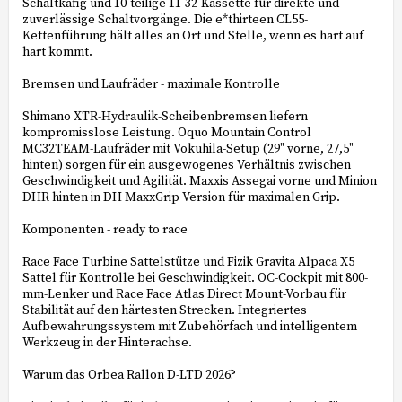
Schaltkäfig und 10-teilige 11-32-Kassette für direkte und
zuverlässige Schaltvorgänge. Die e*thirteen CL55-
Kettenführung hält alles an Ort und Stelle, wenn es hart auf
hart kommt.
Bremsen und Laufräder - maximale Kontrolle
Shimano XTR-Hydraulik-Scheibenbremsen liefern
kompromisslose Leistung. Oquo Mountain Control
MC32TEAM-Laufräder mit Vokuhila-Setup (29" vorne, 27,5"
hinten) sorgen für ein ausgewogenes Verhältnis zwischen
Geschwindigkeit und Agilität. Maxxis Assegai vorne und Minion
DHR hinten in DH MaxxGrip Version für maximalen Grip.
Komponenten - ready to race
Race Face Turbine Sattelstütze und Fizik Gravita Alpaca X5
Sattel für Kontrolle bei Geschwindigkeit. OC-Cockpit mit 800-
mm-Lenker und Race Face Atlas Direct Mount-Vorbau für
Stabilität auf den härtesten Strecken. Integriertes
Aufbewahrungssystem mit Zubehörfach und intelligentem
Werkzeug in der Hinterachse.
Warum das Orbea Rallon D-LTD 2026?