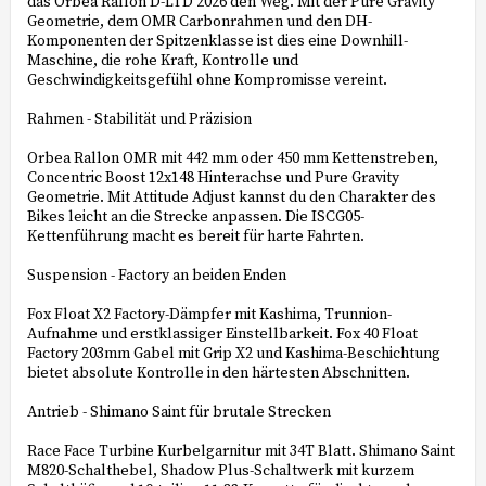
das Orbea Rallon D-LTD 2026 den Weg. Mit der Pure Gravity
Geometrie, dem OMR Carbonrahmen und den DH-
Komponenten der Spitzenklasse ist dies eine Downhill-
Maschine, die rohe Kraft, Kontrolle und
Geschwindigkeitsgefühl ohne Kompromisse vereint.
Rahmen - Stabilität und Präzision
Orbea Rallon OMR mit 442 mm oder 450 mm Kettenstreben,
Concentric Boost 12x148 Hinterachse und Pure Gravity
Geometrie. Mit Attitude Adjust kannst du den Charakter des
Bikes leicht an die Strecke anpassen. Die ISCG05-
Kettenführung macht es bereit für harte Fahrten.
Suspension - Factory an beiden Enden
Fox Float X2 Factory-Dämpfer mit Kashima, Trunnion-
Aufnahme und erstklassiger Einstellbarkeit. Fox 40 Float
Factory 203mm Gabel mit Grip X2 und Kashima-Beschichtung
bietet absolute Kontrolle in den härtesten Abschnitten.
Antrieb - Shimano Saint für brutale Strecken
Race Face Turbine Kurbelgarnitur mit 34T Blatt. Shimano Saint
M820-Schalthebel, Shadow Plus-Schaltwerk mit kurzem