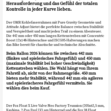
Herausforderung und das Gefühl der totalen
Kontrolle in jeder Kurve lieben.
Der OMR Kohlefaserrahmen mit Pure Gravity Geometrie und
Attitude Adjust bietet die perfekte Balance zwischen Stabilität
und Verspieltheit und macht jeden Trail zu einem Abenteuer.
Die 442 mm oder 450 mm langen Kettenstreben mit Concentric
Boost 12x148-Hinterachse und ISCG05-Halterungen machen
Beim Rallon 2026 können Sie zwischen 442 mm
(flinkes und spielerisches Fahrgefühl) und 450 mm
(maximale Stabilität bei hoher Geschwindigkeit)
Kettenstreben wählen. Die Wahl hängt von Ihrem
Fahrstil ab, nicht von der Rahmengröße. 450 mm
bieten mehr Stabilität, während 442 mm ein agileres
und spielerischeres Fahrgefühl vermitteln. Sie
wählen dies beim Kauf.
Der Fox Float X Live Valve Neo Factory Trunnion (205x62,5 mm,
Kashima, 2-Pos Evol LV) am Hinterrad und die Fox 38 Float