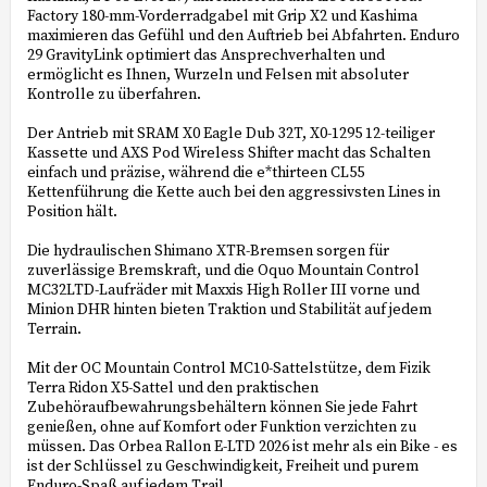
Factory 180-mm-Vorderradgabel mit Grip X2 und Kashima
maximieren das Gefühl und den Auftrieb bei Abfahrten. Enduro
29 GravityLink optimiert das Ansprechverhalten und
ermöglicht es Ihnen, Wurzeln und Felsen mit absoluter
Kontrolle zu überfahren.
Der Antrieb mit SRAM X0 Eagle Dub 32T, X0-1295 12-teiliger
Kassette und AXS Pod Wireless Shifter macht das Schalten
einfach und präzise, während die e*thirteen CL55
Kettenführung die Kette auch bei den aggressivsten Lines in
Position hält.
Die hydraulischen Shimano XTR-Bremsen sorgen für
zuverlässige Bremskraft, und die Oquo Mountain Control
MC32LTD-Laufräder mit Maxxis High Roller III vorne und
Minion DHR hinten bieten Traktion und Stabilität auf jedem
Terrain.
Mit der OC Mountain Control MC10-Sattelstütze, dem Fizik
Terra Ridon X5-Sattel und den praktischen
Zubehöraufbewahrungsbehältern können Sie jede Fahrt
genießen, ohne auf Komfort oder Funktion verzichten zu
müssen. Das Orbea Rallon E-LTD 2026 ist mehr als ein Bike - es
ist der Schlüssel zu Geschwindigkeit, Freiheit und purem
Enduro-Spaß auf jedem Trail.