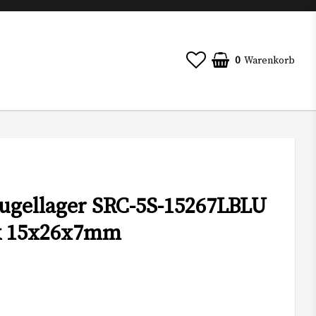
0
Warenkorb
gellager SRC-5S-15267LBLU
k 15x26x7mm