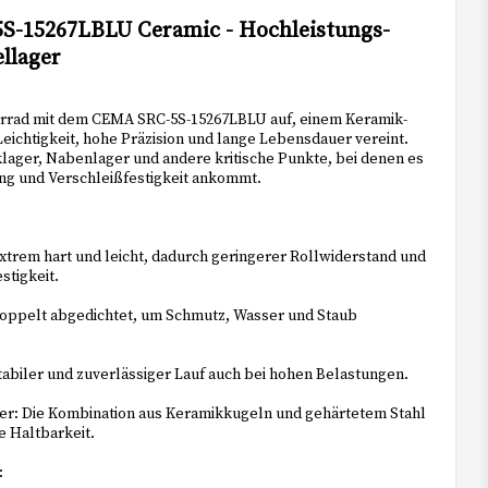
t of favorites
-15267LBLU Ceramic - Hochleistungs-
llager
ahrrad mit dem CEMA SRC-5S-15267LBLU auf, einem Keramik-
Leichtigkeit, hohe Präzision und lange Lebensdauer vereint.
lager, Nabenlager und andere kritische Punkte, bei denen es
ng und Verschleißfestigkeit ankommt.
trem hart und leicht, dadurch geringerer Rollwiderstand und
stigkeit.
oppelt abgedichtet, um Schmutz, Wasser und Staub
tabiler und zuverlässiger Lauf auch bei hohen Belastungen.
r: Die Kombination aus Keramikkugeln und gehärtetem Stahl
e Haltbarkeit.
: