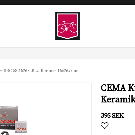
r SRC-5S-15267LBLU Keramik 15x26x7mm
CEMA Ku
Kerami
395 SEK