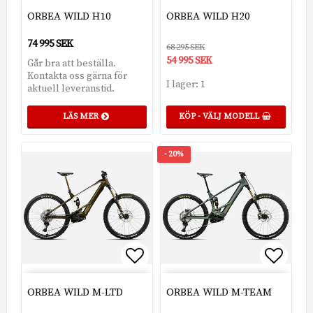
Lägg till i favoritlistan
Lägg t
ORBEA WILD H10
ORBEA WILD H20
74 995 SEK
68 295 SEK
54 995 SEK
Går bra att beställa.
Kontakta oss gärna för
I lager: 1
aktuell leveranstid.
LÄS MER
KÖP - VÄLJ MODELL
- 20%
Lägg till i favoritlistan
Lägg t
ORBEA WILD M-LTD
ORBEA WILD M-TEAM