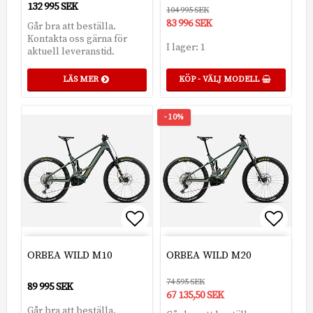
132 995 SEK
104 995 SEK
83 996 SEK
Går bra att beställa.
Kontakta oss gärna för
I lager: 1
aktuell leveranstid.
LÄS MER
KÖP - VÄLJ MODELL
- 10%
Lägg till i favoritlistan
Lägg t
ORBEA WILD M10
ORBEA WILD M20
74 595 SEK
89 995 SEK
67 135,50 SEK
Går bra att beställa.