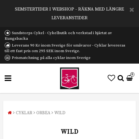
SEMSTERTIDER I WEBSHOP - RÄKNA MED LÄNGRE
LEVERANSTIDER
Sundstorps Cykel - Cykelbutik och verkstad i hjärtat av
Kungsbacka
Leverans 90 Kr inom Sverige för småvaror - Cyklar levereras
till ett fast pris om 295 SEK inom Sverige.
Prismatchning på alla cyklar inom Sverige
0
CYKLAR
ORBEA
WILD
WILD