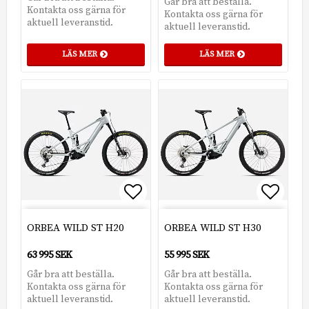
Går bra att beställa.
Kontakta oss gärna för
Kontakta oss gärna för
aktuell leveranstid.
aktuell leveranstid.
LÄS MER
LÄS MER
Lägg till i favoritlistan
Lägg t
ORBEA WILD ST H20
ORBEA WILD ST H30
63 995 SEK
55 995 SEK
Går bra att beställa.
Går bra att beställa.
Kontakta oss gärna för
Kontakta oss gärna för
aktuell leveranstid.
aktuell leveranstid.