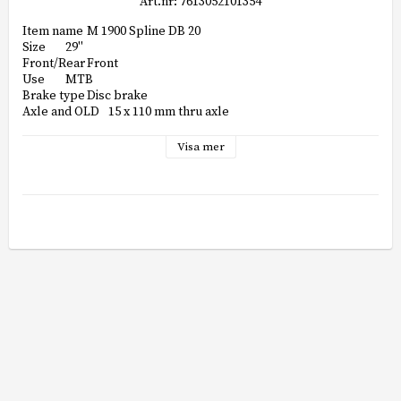
Art.nr: 7613052101354
Item name	M 1900 Spline DB 20

Size	29''

Front/Rear	Front

Use	MTB

Brake type	Disc brake

Axle and OLD	15 x 110 mm thru axle

Boost compatible	Yes

Tire type	Tubeless / Clincher

Visa mer
Rim	Aluminium clincher

Rim width	Inside: 30 mm

Rim profile	20 mm

Rim color	Black

Mounting type rotor	CenterLock

Weight	951 g

Hub color	Black