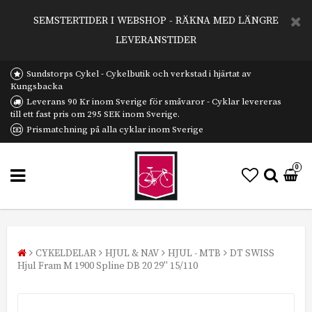
SEMSTERTIDER I WEBSHOP - RÄKNA MED LÄNGRE
LEVERANSTIDER
Sundstorps Cykel - Cykelbutik och verkstad i hjärtat av
Kungsbacka
Leverans 90 Kr inom Sverige för småvaror - Cyklar levereras
till ett fast pris om 295 SEK inom Sverige.
Prismatchning på alla cyklar inom Sverige
0
CYKELDELAR
HJUL & NAV
HJUL - MTB
DT SWISS
Hjul Fram M 1900 Spline DB 20 29'' 15/110