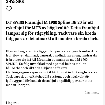
2 495 SEK
Lägg till i favoritlistan
DT SWISS Framhjul M 1900 Spline DB 20 är ett
cykelhjul för MTB av hög kvalité. Detta framhjul
lämpar sig för stigcykling. Tack vare sin breda
fälg passar det utmärkt att montera breda däck.
Efter en lång klättring ligger den perfekta stigen framför dina
hjul: flowigt, dammigt, varierat, oändligt. Ingenting hindrar dig
från att ge dig in i All Mountain-spänningen med M 1900
SPLINE. En fälg utvecklad med optimal balans mellan
hållbarhet och vikt och erbjuder effektiva
klättringsegenskaper samt tål hårt motstånd på single tracks.
Tack vare det nya Ratchet LN-systemet och högkvalitativ
hjulbyggnad för hand är detta hjul en pålitlig partner att ta
med ut i bergen.
Läs mer...
I lager: 1