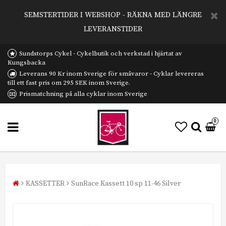
SEMSTERTIDER I WEBSHOP - RÄKNA MED LÄNGRE
LEVERANSTIDER
Sundstorps Cykel - Cykelbutik och verkstad i hjärtat av
Kungsbacka
Leverans 90 Kr inom Sverige för småvaror - Cyklar levereras
till ett fast pris om 295 SEK inom Sverige.
Prismatchning på alla cyklar inom Sverige
0
KASSETTER
SunRace Kassett 10 sp 11-46 Silver