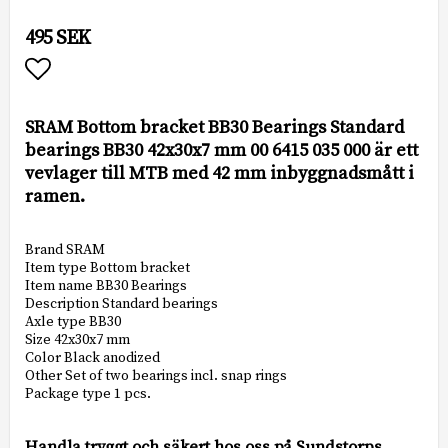
495 SEK
Lägg till i favoritlistan
SRAM Bottom bracket BB30 Bearings Standard
bearings BB30 42x30x7 mm 00 6415 035 000 är ett
vevlager till MTB med 42 mm inbyggnadsmått i
ramen.
Brand SRAM
Item type Bottom bracket
Item name BB30 Bearings
Description Standard bearings
Axle type BB30
Size 42x30x7 mm
Color Black anodized
Other Set of two bearings incl. snap rings
Package type 1 pcs.
Handla tryggt och säkert hos oss på Sundstorps