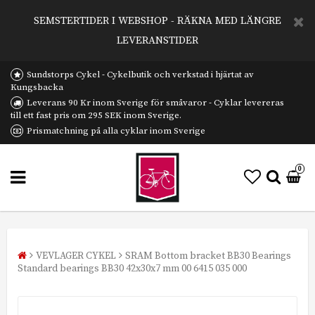
SEMSTERTIDER I WEBSHOP - RÄKNA MED LÄNGRE
LEVERANSTIDER
Sundstorps Cykel - Cykelbutik och verkstad i hjärtat av
Kungsbacka
Leverans 90 Kr inom Sverige för småvaror - Cyklar levereras
till ett fast pris om 295 SEK inom Sverige.
Prismatchning på alla cyklar inom Sverige
0
VEVLAGER CYKEL
SRAM Bottom bracket BB30 Bearings
Standard bearings BB30 42x30x7 mm 00 6415 035 000