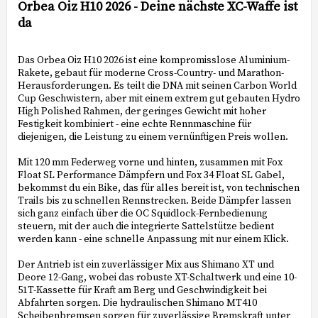
Orbea Oiz H10 2026 - Deine nächste XC-Waffe ist
da
Das Orbea Oiz H10 2026 ist eine kompromisslose Aluminium-
Rakete, gebaut für moderne Cross-Country- und Marathon-
Herausforderungen. Es teilt die DNA mit seinen Carbon World
Cup Geschwistern, aber mit einem extrem gut gebauten Hydro
High Polished Rahmen, der geringes Gewicht mit hoher
Festigkeit kombiniert - eine echte Rennmaschine für
diejenigen, die Leistung zu einem vernünftigen Preis wollen.
Mit 120 mm Federweg vorne und hinten, zusammen mit Fox
Float SL Performance Dämpfern und Fox 34 Float SL Gabel,
bekommst du ein Bike, das für alles bereit ist, von technischen
Trails bis zu schnellen Rennstrecken. Beide Dämpfer lassen
sich ganz einfach über die OC Squidlock-Fernbedienung
steuern, mit der auch die integrierte Sattelstütze bedient
werden kann - eine schnelle Anpassung mit nur einem Klick.
Der Antrieb ist ein zuverlässiger Mix aus Shimano XT und
Deore 12-Gang, wobei das robuste XT-Schaltwerk und eine 10-
51T-Kassette für Kraft am Berg und Geschwindigkeit bei
Abfahrten sorgen. Die hydraulischen Shimano MT410
Scheibenbremsen sorgen für zuverlässige Bremskraft unter