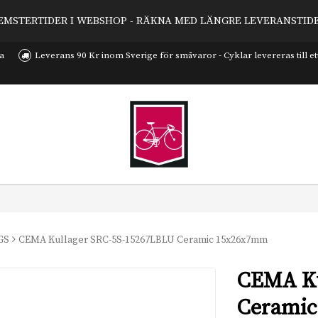
EMSTERTIDER I WEBSHOP - RÄKNA MED LÄNGRE LEVERANSTID
a
Leverans 90 Kr inom Sverige för småvaror - Cyklar levereras till et
GS
CEMA Kullager SRC-5S-15267LBLU Ceramic 15x26x7mm
CEMA Ku
Cerami