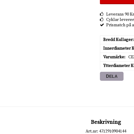
Leverans 90 Kr.
Cyklar leverera
Prismatch på a
Bredd Kullager
Innerdiameter 
Varumärke
C
Ytterdiameter K
DELA
Beskrivning
Art.nr: 4712910904144