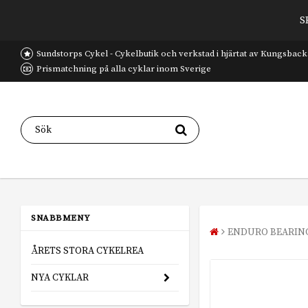
S
Sundstorps Cykel - Cykelbutik och verkstad i hjärtat av Kungsback
Prismatchning på alla cyklar inom Sverige
SNABBMENY
ENDURO BEARIN
ÅRETS STORA CYKELREA
NYA CYKLAR