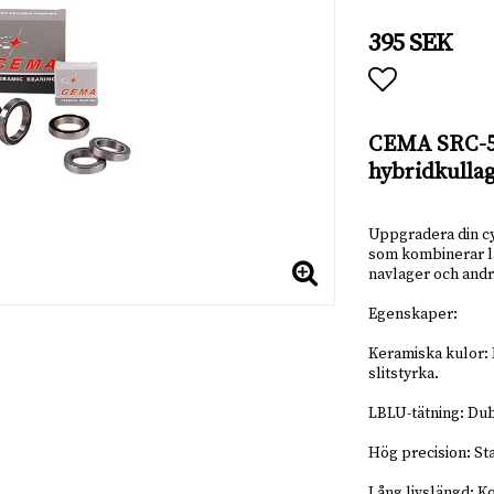
395 SEK
Lägg till 
CEMA SRC-5
hybridkulla
Uppgradera din c
som kombinerar lä
navlager och andra
Egenskaper:
Keramiska kulor: 
slitstyrka.
LBLU-tätning: Dub
Hög precision: St
Lång livslängd: K