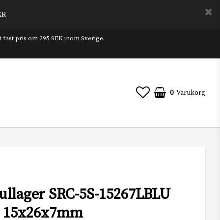
ER
t fast pris om 295 SEK inom Sverige.
0
Varukorg
llager SRC-5S-15267LBLU
c 15x26x7mm