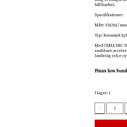
hållbarhet.
Specifikationer:
Mått: 15x26x7 mm
Typ: Keramisk hyb
Med CEMA SRC-5S-
snabbare accelera
landsväg och e-cy
Finns hos Sund
I lager: 1
-