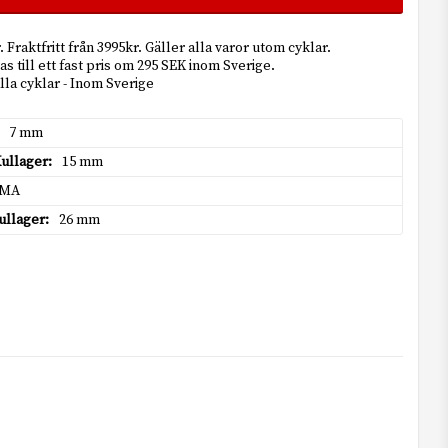
 Fraktfritt från 3995kr. Gäller alla varor utom cyklar.
s till ett fast pris om 295 SEK inom Sverige.
lla cyklar - Inom Sverige
7 mm
Kullager
15 mm
EMA
ullager
26 mm