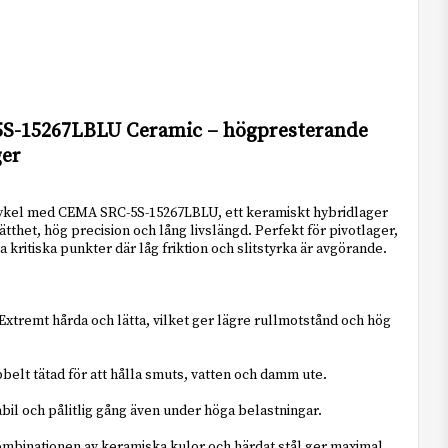
i favoritlistan
S-15267LBLU Ceramic – högpresterande
ger
ykel med CEMA SRC-5S-15267LBLU, ett keramiskt hybridlager
tthet, hög precision och lång livslängd. Perfekt för pivotlager,
 kritiska punkter där låg friktion och slitstyrka är avgörande.
Extremt hårda och lätta, vilket ger lägre rullmotstånd och hög
belt tätad för att hålla smuts, vatten och damm ute.
abil och pålitlig gång även under höga belastningar.
ombinationen av keramiska kulor och härdat stål ger maximal