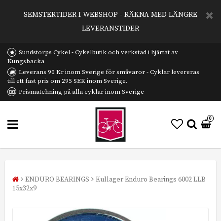
SEMSTERTIDER I WEBSHOP - RÄKNA MED LÄNGRE
LEVERANSTIDER
Sundstorps Cykel - Cykelbutik och verkstad i hjärtat av
Kungsbacka
Leverans 90 Kr inom Sverige för småvaror - Cyklar levereras
till ett fast pris om 295 SEK inom Sverige.
Prismatchning på alla cyklar inom Sverige
0
ENDURO BEARINGS
Kullager Enduro Bearings 6002 LLB
15x32x9