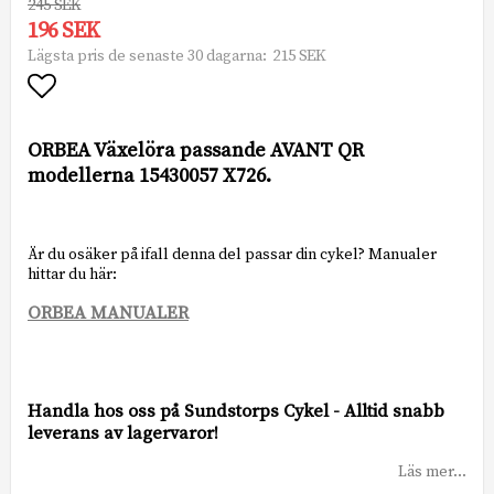
245 SEK
196 SEK
215 SEK
Lägsta pris de senaste 30 dagarna
Lägg till i favoritlistan
ORBEA Växelöra passande AVANT QR
modellerna 15430057 X726.
Är du osäker på ifall denna del passar din cykel? Manualer
ORBEA MANUALER
Handla hos oss på Sundstorps Cykel - Alltid snabb
leverans av lagervaror!
Läs mer...