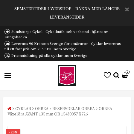
SEMSTERTIDER I WEBSHOP - RÄKNA MED LÄNGRE
LEVERANSTIDER
Sundstorps Cykel - Cykelbutik och verkstad i hjärtat av
Kungsbacka
Leverans 90 Kr inom Sverige för småvaror - Cyklar levereras
till ett fast pris om 295 SEK inom Sverige.
Prismatchning på alla cyklar inom Sverige
0
CYKLAR
ORBEA
RESERVDELAR ORBEA
ORBEA
Växelöra AVANT 135 mm QR 15430057 X726
- 20%